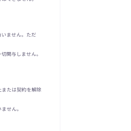
負いません。ただ
一切関与しません。
止または契約を解除
いません。